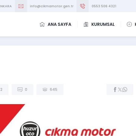
/ANKARA
info@cikmamotor.gen.tr
0553 506 4321
ANA SAYFA
KURUMSAL
22
0
645