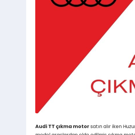
Audi TT çıkma motor
satın alır iken Huz
model araçlardan elde edilmiş çıkma motorla