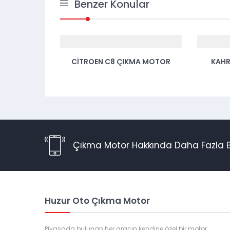
Benzer Konular
 MOTOR
CITROEN C8 ÇIKMA MOTOR
KAH
Çıkma Motor Hakkında Daha Fazla Bi
Huzur Oto Çıkma Motor
Piyasada bulunan her aracın kendine özel bir motor