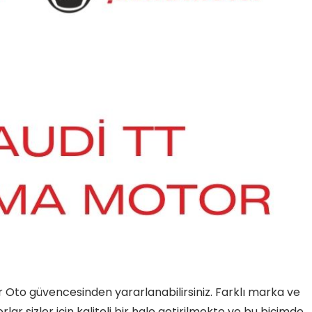
ur Oto güvencesinden yararlanabilirsiniz. Farklı marka ve
r sizler için kaliteli bir hale getirilmekte ve bu biçimde