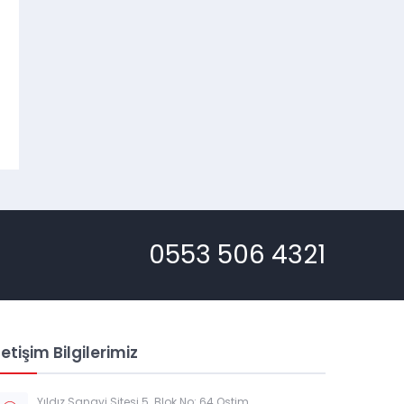
0553 506 4321
letişim Bilgilerimiz
Müşteri Temsilcisi
Yıldız Sanayi Sitesi 5. Blok No: 64 Ostim