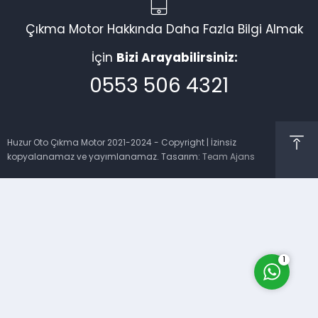
Çıkma Motor Hakkında Daha Fazla Bilgi Almak
İçin
Bizi Arayabilirsiniz:
0553 506 4321
Müşteri Temsilcisi
Huzur Oto Çıkma Motor 2021-2024 - Copyright | İzinsiz
kopyalanamaz ve yayımlanamaz. Tasarım:
Team Ajans
Cevap Yaz
1