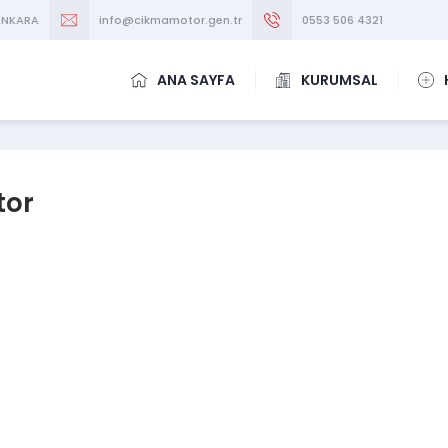
/ANKARA
info@cikmamotor.gen.tr
0553 506 4321
ANA SAYFA
KURUMSAL
tor