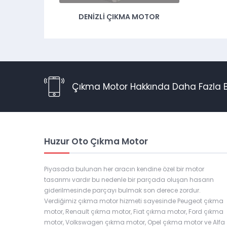
DENIZLI ÇIKMA MOTOR
Çıkma Motor Hakkında Daha Fazla Bi
Huzur Oto Çıkma Motor
Piyasada bulunan her aracın kendine özel bir motor
tasarımı vardır bu nedenle bir parçada oluşan hasarın
giderilmesinde parçayı bulmak son derece zordur.
Verdiğimiz çıkma motor hizmeti sayesinde Peugeot çıkma
motor, Renault çıkma motor, Fiat çıkma motor, Ford çıkma
motor, Volkswagen çıkma motor, Opel çıkma motor ve Alfa