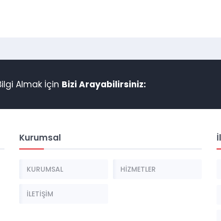
lgi Almak İçin
Bizi Arayabilirsiniz:
Kurumsal
İ
KURUMSAL
HİZMETLER
İLETİŞİM