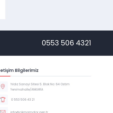
0553 506 4321
letişim Bilgilerimiz
Müşteri Temsilcisi
Yıldız Sanayi Sitesi 5. Blok No: 64 Ostim
Yenimahalle/ANKARA
0 553 506 43 21
info@cikmamotor.gen.tr