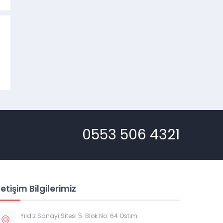
0553 506 4321
letişim Bilgilerimiz
Müşteri Temsilcisi
Yıldız Sanayi Sitesi 5. Blok No: 64 Ostim