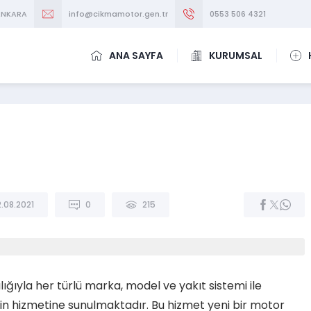
/ANKARA
info@cikmamotor.gen.tr
0553 506 4321
ANA SAYFA
KURUMSAL
2.08.2021
0
215
lığıyla her türlü marka, model ve yakıt sistemi ile
n hizmetine sunulmaktadır. Bu hizmet yeni bir motor