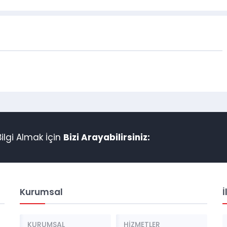
lgi Almak İçin
Bizi Arayabilirsiniz:
Kurumsal
İ
KURUMSAL
HİZMETLER