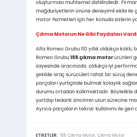
oluşturması muhtemel dahilindedir. Firma
mağduriyetlerin önüne deneyimli ekibi ile 
motor hizmetleri için her konuda sizlerin 
Çıkma Motorun Ne Gibi Faydaları Vard
Alfa Romeo Grubu 110 yıllık oldukça köklü b
Romeo Grubu
155 çıkma motor
ürünleri 
sayesinde aracınızda oldukça iyi perfor
şekilde araç sürücüleri rahat bir sürüş de
parçaları yurtiçinde bulmak kolaylık sağl
durumu ortadan kalkmaktadır. Böylelikle d
yurtdışı tedarik zincirinin uzun sürecine
Ayrıca parçaların tekrar kullanımı ile ger
ETİKETLER:
155 Çıkma Motor
,
Çıkma Motor