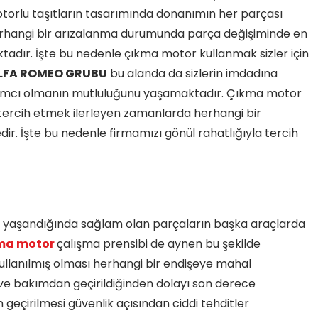
torlu taşıtların tasarımında donanımın her parçası
 herhangi bir arızalanma durumunda parça değişiminde en
adır. İşte bu nedenle çıkma motor kullanmak sizler için
LFA ROMEO GRUBU
bu alanda da sizlerin imdadına
ardımcı olmanın mutluluğunu yaşamaktadır. Çıkma motor
ı tercih etmek ilerleyen zamanlarda herhangi bir
. İşte bu nedenle firmamızı gönül rahatlığıyla tercih
n yaşandığında sağlam olan parçaların başka araçlarda
kma motor
çalışma prensibi de aynen bu şekilde
llanılmış olması herhangi bir endişeye mahal
ve bakımdan geçirildiğinden dolayı son derece
n geçirilmesi güvenlik açısından ciddi tehditler