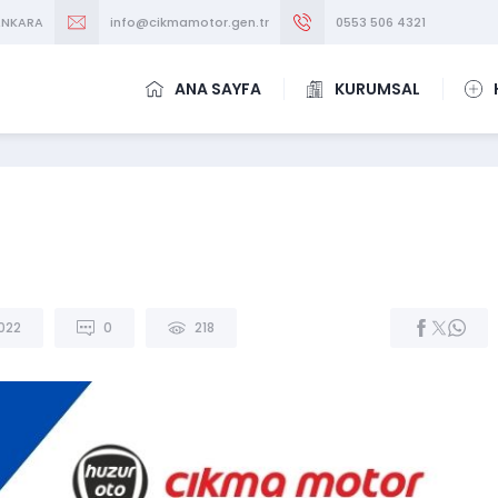
/ANKARA
info@cikmamotor.gen.tr
0553 506 4321
ANA SAYFA
KURUMSAL
2022
0
218