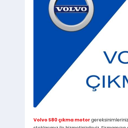
Volvo S80 çıkma motor
gereksinimlerini
stoklarımız ile hizmetinizdeyiz. Firmamızı