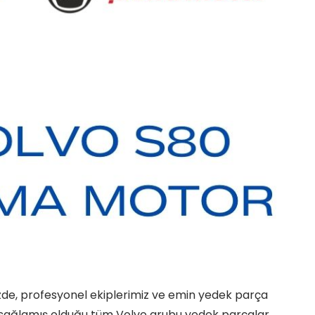
zde, profesyonel ekiplerimiz ve emin yedek parça
n sağlamış olduğu tüm Volvo grubu yedek parçalar,