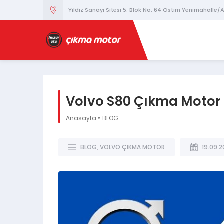
Yıldız Sanayi Sitesi 5. Blok No: 64 Ostim Yenimahalle
Volvo S80 Çıkma Motor
Anasayfa
»
BLOG
BLOG
,
VOLVO ÇIKMA MOTOR
19.09.