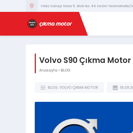
Yıldız Sanayi Sitesi 5. Blok No: 64 Ostim Yenimahalle
Volvo S90 Çıkma Motor
Anasayfa
»
BLOG
BLOG
,
VOLVO ÇIKMA MOTOR
19.09.