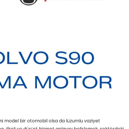
i model bir otomobil olsa da lüzumlu vaziyet
, ilkeli ve dürüst hizmet anlayışı belirlemek, sektördeki