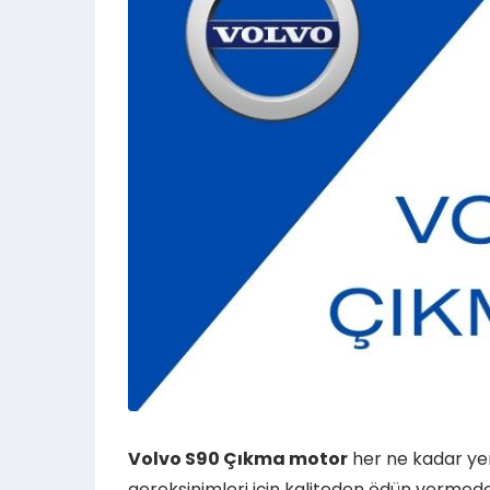
Volvo S90 Çıkma motor
her ne kadar yen
gereksinimleri için kaliteden ödün vermeden