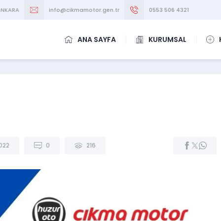
/ANKARA
info@cikmamotor.gen.tr
0553 506 4321
ANA SAYFA
KURUMSAL
2022
0
216