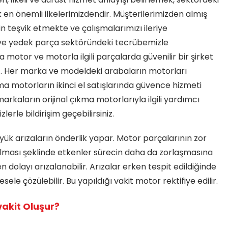
n önemli ilkelerimizdendir. Müşterilerimizden almış
in teşvik etmekte ve çalışmalarımızı ileriye
ve yedek parça sektöründeki tecrübemizle
motor ve motorla ilgili parçalarda güvenilir bir şirket
niz. Her marka ve modeldeki arabaların motorları
 motorların ikinci el satışlarında güvence hizmeti
rkaların orijinal çıkma motorlarıyla ilgili yardımcı
lerle bildirişim geçebilirsiniz.
üyük arızaların önderlik yapar. Motor parçalarının zor
ı olması şeklinde etkenler sürecin daha da zorlaşmasına
 dolayı arızalanabilir. Arızalar erken tespit edildiğinde
ele çözülebilir. Bu yapıldığı vakit motor rektifiye edilir.
vakit Oluşur?