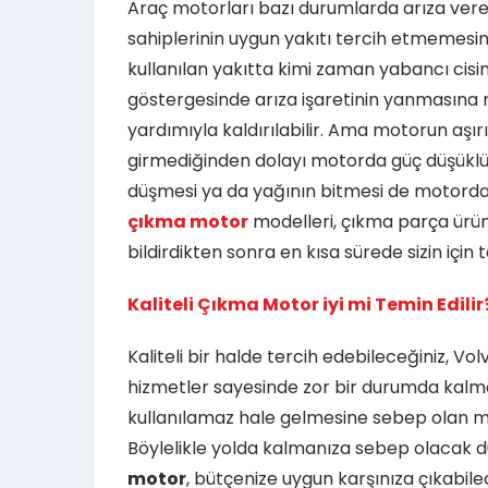
Araç motorları bazı durumlarda arıza vere
sahiplerinin uygun yakıtı tercih etmemesi
kullanılan yakıtta kimi zaman yabancı cisi
göstergesinde arıza işaretinin yanmasına niç
yardımıyla kaldırılabilir. Ama motorun aşı
girmediğinden dolayı motorda güç düşüklüğ
düşmesi ya da yağının bitmesi de motorda b
çıkma motor
modelleri, çıkma parça ürünl
bildirdikten sonra en kısa sürede sizin için t
Kaliteli Çıkma Motor iyi mi Temin Edilir
Kaliteli bir halde tercih edebileceğiniz, Vol
hizmetler sayesinde zor bir durumda kalmakt
kullanılamaz hale gelmesine sebep olan moto
Böylelikle yolda kalmanıza sebep olacak du
motor
, bütçenize uygun karşınıza çıkabilec