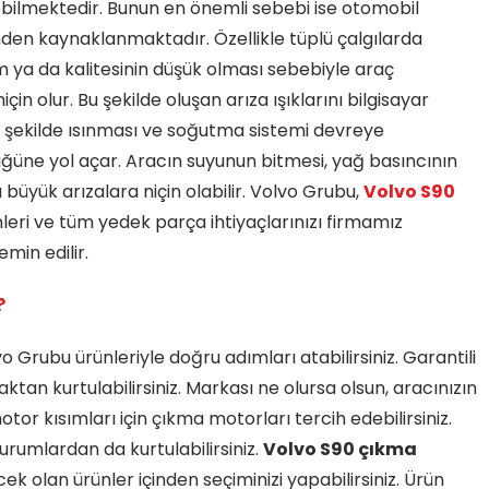
bilmektedir. Bunun en önemli sebebi ise otomobil
nden kaynaklanmaktadır. Özellikle tüplü çalgılarda
m ya da kalitesinin düşük olması sebebiyle araç
in olur. Bu şekilde oluşan arıza ışıklarını bilgisayar
rı şekilde ısınması ve soğutma sistemi devreye
üne yol açar. Aracın suyunun bitmesi, yağ basıncının
üyük arızalara niçin olabilir. Volvo Grubu,
Volvo S90
eri ve tüm yedek parça ihtiyaçlarınızı firmamız
emin edilir.
?
vo Grubu ürünleriyle doğru adımları atabilirsiniz. Garantili
an kurtulabilirsiniz. Markası ne olursa olsun, aracınızın
r kısımları için çıkma motorları tercih edebilirsiniz.
rumlardan da kurtulabilirsiniz.
Volvo S90 çıkma
ek olan ürünler içinden seçiminizi yapabilirsiniz. Ürün