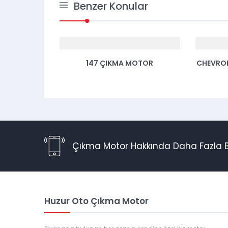
Benzer Konular
O ÇIKMA
147 ÇIKMA MOTOR
CHEVRO
Çıkma Motor Hakkında Daha Fazla Bi
Huzur Oto Çıkma Motor