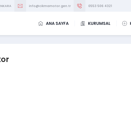
/ANKARA
info@cikmamotor.gen.tr
0553 506 4321
ANA SAYFA
KURUMSAL
tor