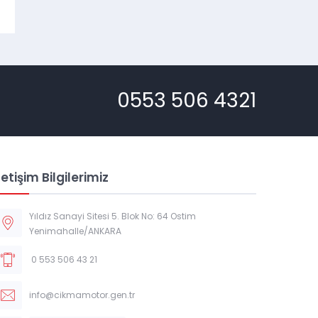
0553 506 4321
letişim Bilgilerimiz
Müşteri Temsilcisi
Yıldız Sanayi Sitesi 5. Blok No: 64 Ostim
Yenimahalle/ANKARA
0 553 506 43 21
info@cikmamotor.gen.tr