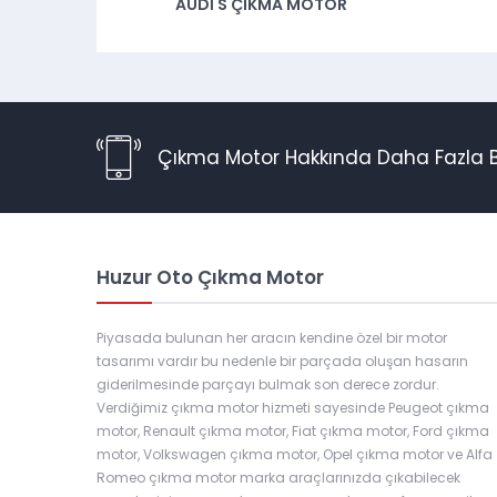
AUDI S ÇIKMA MOTOR
Çıkma Motor Hakkında Daha Fazla Bi
Huzur Oto Çıkma Motor
Piyasada bulunan her aracın kendine özel bir motor
tasarımı vardır bu nedenle bir parçada oluşan hasarın
giderilmesinde parçayı bulmak son derece zordur.
Verdiğimiz çıkma motor hizmeti sayesinde Peugeot çıkma
motor, Renault çıkma motor, Fiat çıkma motor, Ford çıkma
motor, Volkswagen çıkma motor, Opel çıkma motor ve Alfa
Romeo çıkma motor marka araçlarınızda çıkabilecek