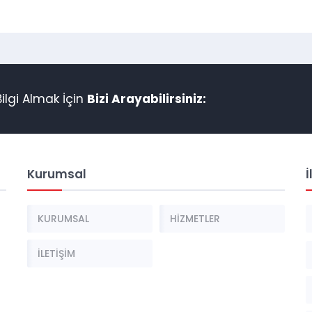
lgi Almak İçin
Bizi Arayabilirsiniz:
Kurumsal
İ
KURUMSAL
HİZMETLER
İLETİŞİM